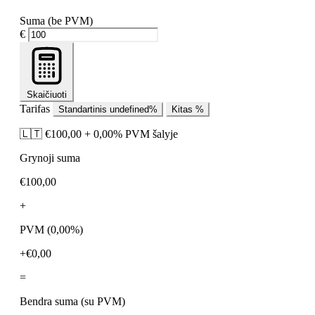
Suma (be PVM)
€
Skaičiuoti
Tarifas
Standartinis
undefined%
Kitas %
🇱🇹
€100,00 + 0,00% PVM šalyje
Grynoji suma
€100,00
+
PVM (
0,00%
)
+€0,00
=
Bendra suma (su PVM)