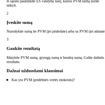
Iš sąrašo pasirinkite ES valstybę narę, kurios PVM tarifą norite
taikyti.
2
Įveskite sumą
Nurodykite sumą be PVM (jei pridedate) arba su PVM (jei atimate
3
Gaukite rezultatą
Matykite PVM sumą, grynąją sumą ir bendrą sumą. Galite dalintis
rezultatu.
Dažnai užduodami klausimai
Kas yra PVM (pridėtinės vertės mokestis)?