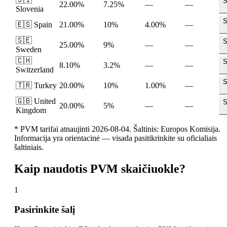
S
22.00%
7.25%
—
—
Slovenia
S
🇪🇸
Spain
21.00%
10%
4.00%
—
🇸🇪
S
25.00%
9%
—
—
Sweden
🇨🇭
S
8.10%
3.2%
—
—
Switzerland
S
🇹🇷
Turkey
20.00%
10%
1.00%
—
🇬🇧
United
S
20.00%
5%
—
—
Kingdom
* PVM tarifai atnaujinti 2026-08-04. Šaltinis: Europos Komisija.
Informacija yra orientacinė — visada pasitikrinkite su oficialiais
šaltiniais.
Kaip naudotis PVM skaičiuokle?
1
Pasirinkite šalį