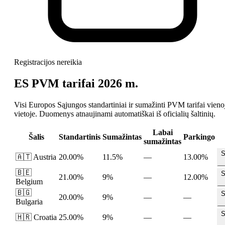
Registracijos nereikia
ES PVM tarifai 2026 m.
Visi Europos Sąjungos standartiniai ir sumažinti PVM tarifai vieno
vietoje. Duomenys atnaujinami automatiškai iš oficialių šaltinių.
Labai
Šalis
Standartinis
Sumažintas
Parkingo
sumažintas
S
🇦🇹
Austria
20.00%
11.5%
—
13.00%
🇧🇪
S
21.00%
9%
—
12.00%
Belgium
🇧🇬
S
20.00%
9%
—
—
Bulgaria
S
🇭🇷
Croatia
25.00%
9%
—
—