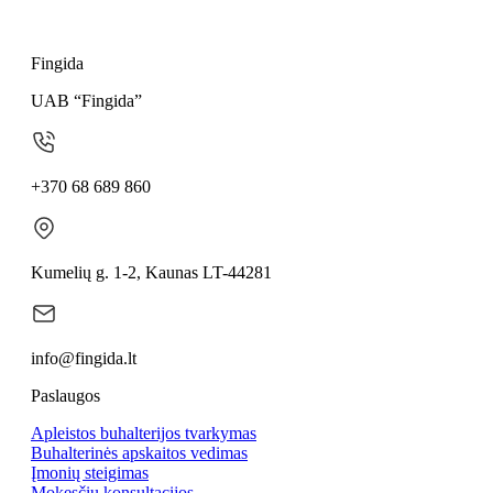
Fingida
UAB “Fingida”
+370 68 689 860
Kumelių g. 1-2, Kaunas LT-44281
info@fingida.lt
Paslaugos
Apleistos buhalterijos tvarkymas
Buhalterinės apskaitos vedimas
Įmonių steigimas
Mokesčių konsultacijos