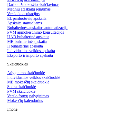
Darbo užmokesčio skaičiavimas
Metinių ataskaitų rengimas
Verslo konsultacijos
El. parduotuvių apskaita
Apskaita startuoliams
Buhalterinės apskaitos automatizacija
PVM apmokestinimo konsultacijos
UAB buhalterinė apskaita
MB buhalterinė apskaita
IĮ buhalterinė apskaita
Individualios veiklos apskaita
Eksporto ir importo apskaita
Skaičiuoklės
Atlyginimo skaičiuoklė
Individualios veiklos skaičiuoklė
MB mokesčių skaičiuoklė
Sodra skaičiuoklė
PVM skaičiuoklė
Verslo formų palyginimas
Mokesčių kalendorius
Įmonė