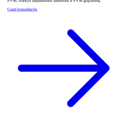
PVM, tvarkyti tarptautinius sandorius ir PVM grąžinimą.
Gauti konsultaciją