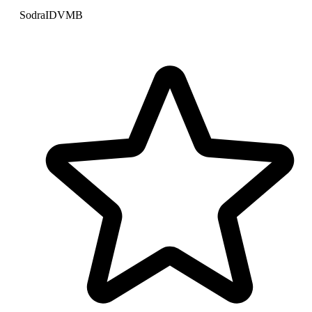
Sodra
IDV
MB