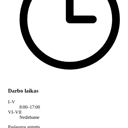
Darbo laikas
I–V
8:00–17:00
VI–VII
Nedirbame
Paslaugos apimtis