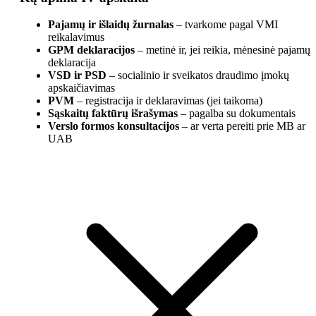
Pajamų ir išlaidų žurnalas
– tvarkome pagal VMI
reikalavimus
GPM deklaracijos
– metinė ir, jei reikia, mėnesinė pajamų
deklaracija
VSD ir PSD
– socialinio ir sveikatos draudimo įmokų
apskaičiavimas
PVM
– registracija ir deklaravimas (jei taikoma)
Sąskaitų faktūrų išrašymas
– pagalba su dokumentais
Verslo formos konsultacijos
– ar verta pereiti prie MB ar
UAB