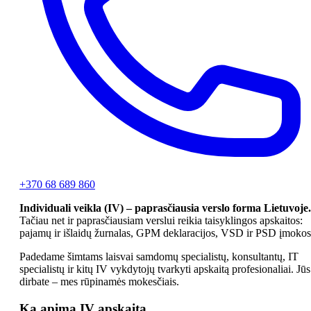
+370 68 689 860
Individuali veikla (IV) – paprasčiausia verslo forma Lietuvoje.
Tačiau net ir paprasčiausiam verslui reikia taisyklingos apskaitos:
pajamų ir išlaidų žurnalas, GPM deklaracijos, VSD ir PSD įmokos
Padedame šimtams laisvai samdomų specialistų, konsultantų, IT
specialistų ir kitų IV vykdytojų tvarkyti apskaitą profesionaliai. Jūs
dirbate – mes rūpinamės mokesčiais.
Ką apima IV apskaita