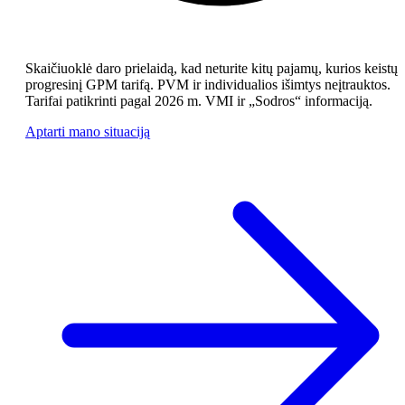
Skaičiuoklė daro prielaidą, kad neturite kitų pajamų, kurios keistų
progresinį GPM tarifą. PVM ir individualios išimtys neįtrauktos.
Tarifai patikrinti pagal 2026 m. VMI ir „Sodros“ informaciją.
Aptarti mano situaciją