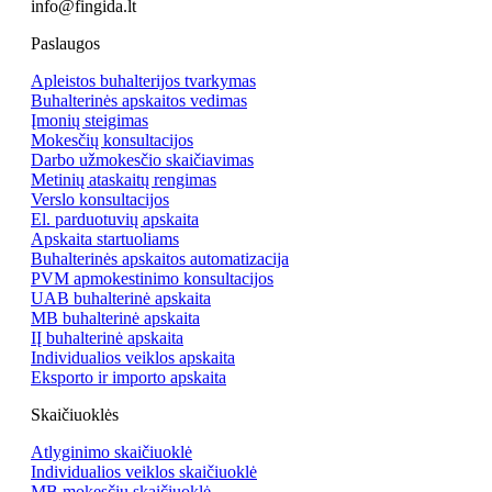
info@fingida.lt
Paslaugos
Apleistos buhalterijos tvarkymas
Buhalterinės apskaitos vedimas
Įmonių steigimas
Mokesčių konsultacijos
Darbo užmokesčio skaičiavimas
Metinių ataskaitų rengimas
Verslo konsultacijos
El. parduotuvių apskaita
Apskaita startuoliams
Buhalterinės apskaitos automatizacija
PVM apmokestinimo konsultacijos
UAB buhalterinė apskaita
MB buhalterinė apskaita
IĮ buhalterinė apskaita
Individualios veiklos apskaita
Eksporto ir importo apskaita
Skaičiuoklės
Atlyginimo skaičiuoklė
Individualios veiklos skaičiuoklė
MB mokesčių skaičiuoklė