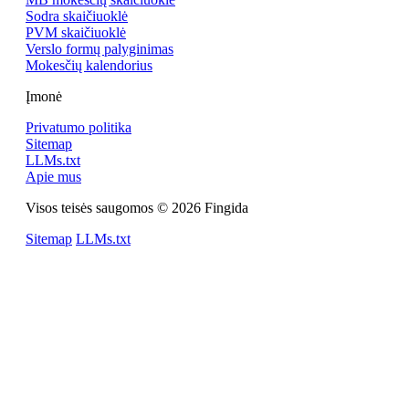
Sodra skaičiuoklė
PVM skaičiuoklė
Verslo formų palyginimas
Mokesčių kalendorius
Įmonė
Privatumo politika
Sitemap
LLMs.txt
Apie mus
Visos teisės saugomos © 2026 Fingida
Sitemap
LLMs.txt