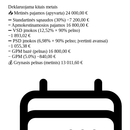
Deklaruojama kitais metais
📥 Metinės pajamos (apyvarta)
24 000,00 €
➖ Standartinės sąnaudos (30%)
−7 200,00 €
= Apmokestinamosios pajamos
16 800,00 €
➖ VSD įmokos
(12,52% × 90% pelno)
−1 893,02 €
➖ PSD įmokos
(6,98% × 90% pelno; įvertinti avansai)
−1 055,38 €
= GPM bazė (pelnas)
16 800,00 €
− GPM (5.0%)
−840,00 €
💰 Grynasis pelnas (metinis)
13 011,60 €