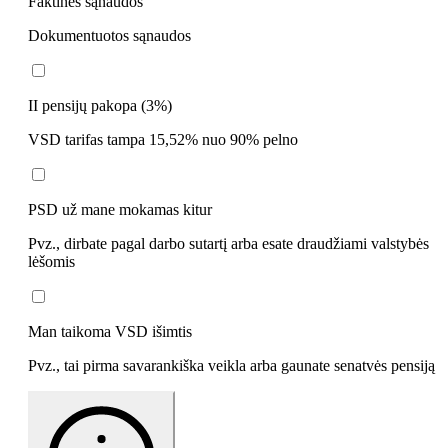
Faktinės sąnaudos
Dokumentuotos sąnaudos
II pensijų pakopa (3%)
VSD tarifas tampa 15,52% nuo 90% pelno
PSD už mane mokamas kitur
Pvz., dirbate pagal darbo sutartį arba esate draudžiami valstybės
lėšomis
Man taikoma VSD išimtis
Pvz., tai pirma savarankiška veikla arba gaunate senatvės pensiją