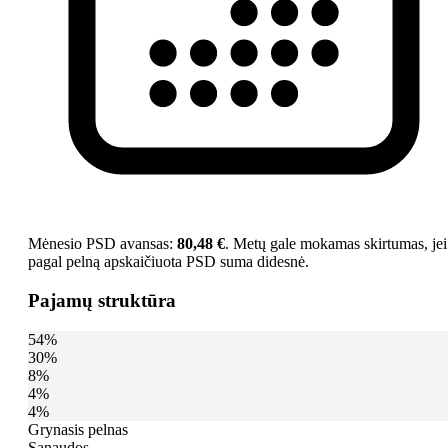
Mėnesio PSD avansas:
80,48 €
. Metų gale mokamas skirtumas, jei
pagal pelną apskaičiuota PSD suma didesnė.
Pajamų struktūra
54%
30%
8%
4%
4%
Grynasis pelnas
Sąnaudos