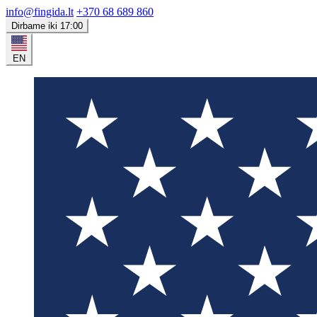
info@fingida.lt
+370 68 689 860
Dirbame iki 17:00
EN