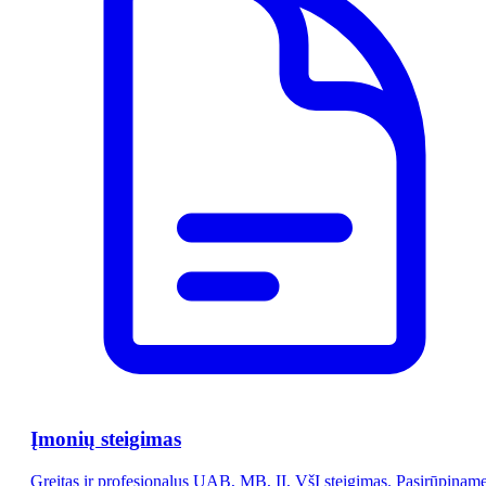
Įmonių steigimas
Greitas ir profesionalus UAB, MB, IĮ, VšĮ steigimas. Pasirūpinam