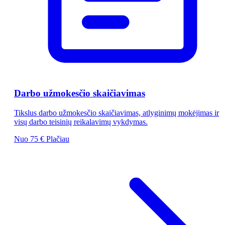
Darbo užmokesčio skaičiavimas
Tikslus darbo užmokesčio skaičiavimas, atlyginimų mokėjimas ir
visų darbo teisinių reikalavimų vykdymas.
Nuo 75 €
Plačiau