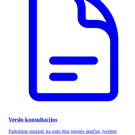
Verslo konsultacijos
Padedame suprasti, ką rodo jūsų įmonės skaičiai, įvertinti